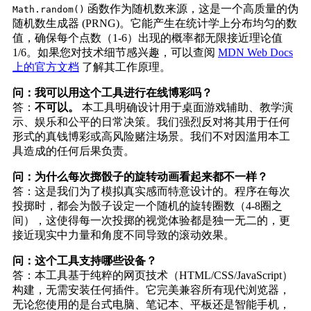
函数作为随机数来源，这是一个高质量的伪
Math.random()
随机数生成器 (PRNG)。它能产生在统计学上分布均匀的数
值，确保每个点数（1-6）出现的概率都无限接近理论值
1/6。如果您对技术细节感兴趣，可以查阅
MDN Web Docs
上的官方文档
了解其工作原理。
问：我可以用这个工具进行在线博彩吗？
答：
不可以。
本工具明确设计用于桌面游戏辅助、教学演
示、娱乐和公平的日常决策。我们强烈反对将其用于任何
形式的真钱博彩或高风险赌注场景。我们不对因滥用本工
具造成的任何后果负责。
问：为什么每次掷骰子的旋转动画看起来都不一样？
答：这是我们为了模拟真实感而特意设计的。程序在每次
投掷时，都会为骰子设定一个随机的旋转圈数（4-8圈之
间），这使得每一次投掷的视觉体验都是独一无二的，更
接近现实中力量和角度不同导致的滚动效果。
问：这个工具支持哪些设备？
答：本工具基于纯粹的网页技术（HTML/CSS/JavaScript）
构建，无需安装任何插件。它完美兼容所有现代浏览器，
无论您使用的是台式电脑、笔记本、平板还是智能手机，