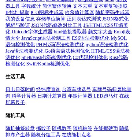
器工具
字数统计
简体繁体转换
文本去重
文本重复项提取
IP地址提取
ICO图标生成器
哈希值计算器
随机密码生成器
我的设备信息
存储单位换算
正则表达式测试
JSON格式化
解析与验证
JSON代码修改对比工具
JS/HTML/CSS压缩美
化
Unicode字体生成器
html链接提取器
颜文字大全
Emoji表
情大全
JavaScript语法检测工具
ES6语法检测优化
MySQL
语句检测优化
PHP代码语法检测优化
python语法检测优化
Java语法检测优化
Go语言语法检测优化
HTML/CSS语法检
测优化
Shell/Bash代码检测优化
C#代码检测优化
Rust代码
检测优化
Swift/Kotlin检测优化
生活工具
日出日落时间
经纬度查询
台湾车牌选号
车牌号码归属地查
询
科学计算器
日期计差算器
年龄计算器
LED跑马灯
在线
屏幕尺子
随机工具
随机抽签转盘
掷骰子
随机数字
随机抽签
在线掷硬币
随机
排序产生器
随机分组工具
在线随机点名