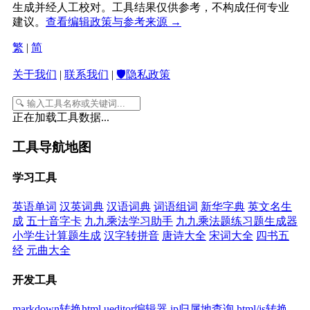
生成并经人工校对。工具结果仅供参考，不构成任何专业
建议。
查看编辑政策与参考来源 →
繁
|
简
关于我们
|
联系我们
|
🛡️隐私政策
正在加载工具数据...
工具导航地图
学习工具
英语单词
汉英词典
汉语词典
词语组词
新华字典
英文名生
成
五十音字卡
九九乘法学习助手
九九乘法题练习题生成器
小学生计算题生成
汉字转拼音
唐诗大全
宋词大全
四书五
经
元曲大全
开发工具
markdown转换html
ueditor编辑器
ip归属地查询
html/js转换